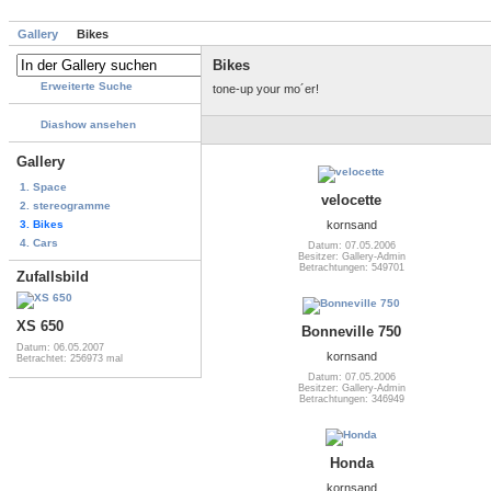
Gallery
Bikes
Bikes
Erweiterte Suche
tone-up your mo´er!
Diashow ansehen
Gallery
1. Space
velocette
2. stereogramme
3. Bikes
kornsand
4. Cars
Datum: 07.05.2006
Besitzer: Gallery-Admin
Betrachtungen: 549701
Zufallsbild
XS 650
Bonneville 750
Datum: 06.05.2007
kornsand
Betrachtet: 256973 mal
Datum: 07.05.2006
Besitzer: Gallery-Admin
Betrachtungen: 346949
Honda
kornsand