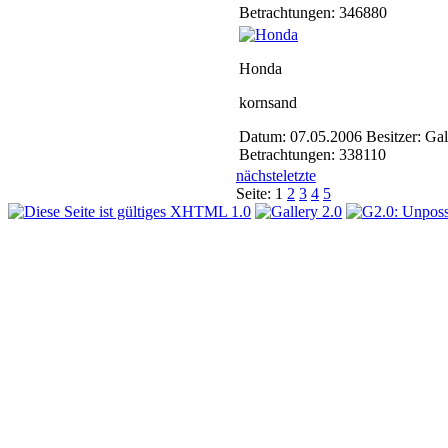
Betrachtungen: 346880
Honda
kornsand
Datum: 07.05.2006
Besitzer: Ga
Betrachtungen: 338110
nächste
letzte
Seite:
1
2
3
4
5