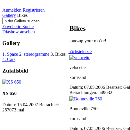
Anmelden
Registrieren
Gallery
Bikes
Erweiterte Suche
Bikes
Diashow ansehen
tone-up your mo´er!
Gallery
nächste
letzte
1. Space
2. stereogramme
3. Bikes
4. Cars
velocette
Zufallsbild
kornsand
Datum: 07.05.2006
Besitzer: Ga
Betrachtungen: 549632
XS 650
Datum: 15.04.2007
Betrachtet:
Bonneville 750
257073 mal
kornsand
Datum: 07.05.2006
Besitzer: Ga