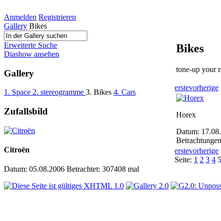
Anmelden
Registrieren
Gallery
Bikes
Erweiterte Suche
Bikes
Diashow ansehen
tone-up your 
Gallery
erste
vorherige
1. Space
2. stereogramme
3. Bikes
4. Cars
Zufallsbild
Horex
Datum: 17.08
Betrachtunge
Citroën
erste
vorherige
Seite:
1
2
3
4
Datum: 05.08.2006
Betrachtet: 307408 mal