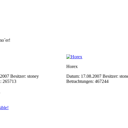
mo´er!
Horex
.2007
Besitzer: stoney
Datum: 17.08.2007
Besitzer: ston
n: 265713
Betrachtungen: 467244
5