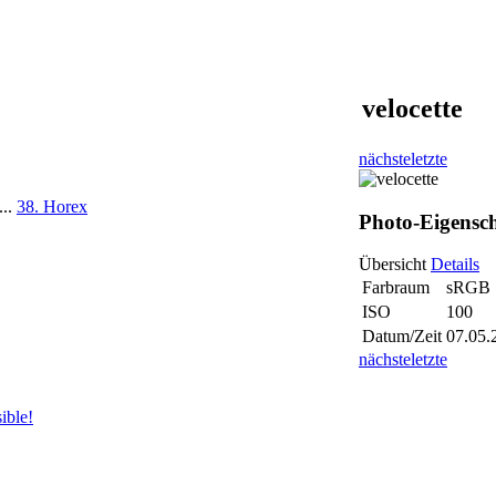
velocette
nächste
letzte
...
38. Horex
Photo-Eigensc
Übersicht
Details
Farbraum
sRGB
ISO
100
Datum/Zeit
07.05.
nächste
letzte