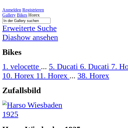
Anmelden
Registrieren
Gallery
Bikes
Horex
Erweiterte Suche
Diashow ansehen
Bikes
1. velocette
...
5. Ducati
6. Ducati
7. H
10. Horex
11. Horex
...
38. Horex
Zufallsbild