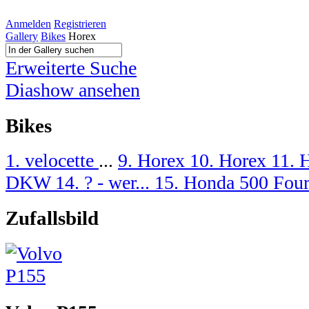
Anmelden
Registrieren
Gallery
Bikes
Horex
Erweiterte Suche
Diashow ansehen
Bikes
1. velocette
...
9. Horex
10. Horex
11. 
DKW
14. ? - wer...
15. Honda 500 Fou
Zufallsbild