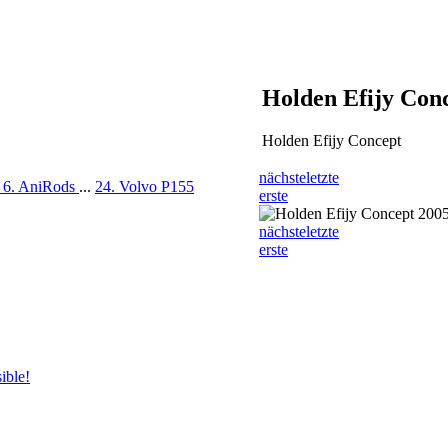
Holden Efijy Con
Holden Efijy Concept
nächste
letzte
3
6. AniRods
...
24. Volvo P155
erste
nächste
letzte
erste