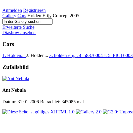
Anmelden
Registrieren
Gallery
Cars
Holden Efijy Concept 2005
Erweiterte Suche
Diashow ansehen
Cars
1. Holden...
2. Holden...
3. holden-efij...
4. 58370004-L
5. PICT000
Zufallsbild
Ant Nebula
Datum: 31.01.2006
Betrachtet: 345085 mal