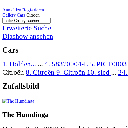
Anmelden
Registrieren
Gallery
Cars
Citroën
Erweiterte Suche
Diashow ansehen
Cars
1. Holden...
...
4. 58370004-L
5. PICT000
Citroën
8. Citroën
9. Citroën
10. sled
...
24.
Zufallsbild
The Humdinga