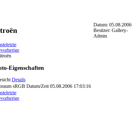
Datum: 05.08.2006
troën
Besitzer: Gallery-
Admin
ste
letzte
e
vorherige
to-Eigenschaften
rsicht
Details
braum
sRGB
Datum/Zeit
05.08.2006 17:03:16
ste
letzte
e
vorherige