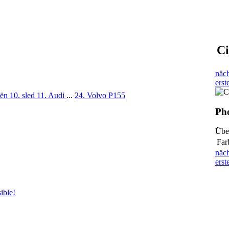
Ci
näch
erst
oën
10. sled
11. Audi
...
24. Volvo P155
Pho
Übe
Far
näch
erst