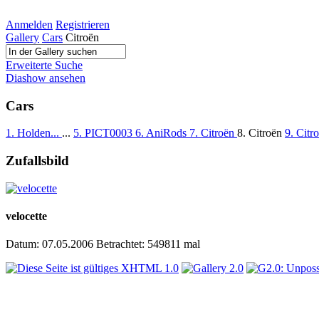
Anmelden
Registrieren
Gallery
Cars
Citroën
Erweiterte Suche
Diashow ansehen
Cars
1. Holden...
...
5. PICT0003
6. AniRods
7. Citroën
8. Citroën
9. Citr
Zufallsbild
velocette
Datum: 07.05.2006
Betrachtet: 549811 mal