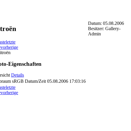
Datum: 05.08.2006
troën
Besitzer: Gallery-
Admin
ste
letzte
e
vorherige
to-Eigenschaften
rsicht
Details
braum
sRGB
Datum/Zeit
05.08.2006 17:03:16
ste
letzte
e
vorherige