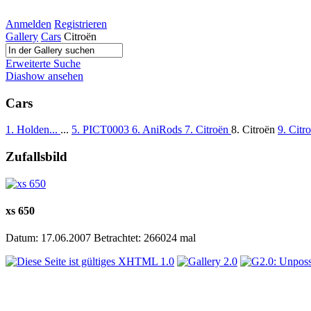
Anmelden
Registrieren
Gallery
Cars
Citroën
Erweiterte Suche
Diashow ansehen
Cars
1. Holden...
...
5. PICT0003
6. AniRods
7. Citroën
8. Citroën
9. Citr
Zufallsbild
xs 650
Datum: 17.06.2007
Betrachtet: 266024 mal