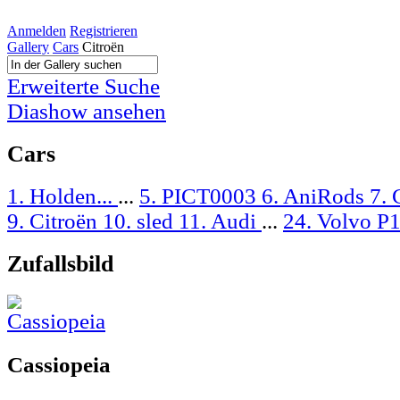
Anmelden
Registrieren
Gallery
Cars
Citroën
Erweiterte Suche
Diashow ansehen
Cars
1. Holden...
...
5. PICT0003
6. AniRods
7. 
9. Citroën
10. sled
11. Audi
...
24. Volvo P
Zufallsbild
Cassiopeia