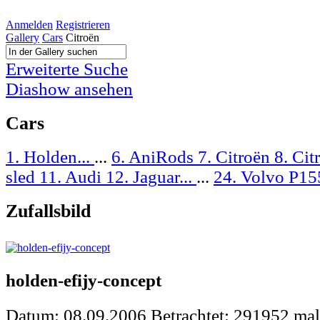
Anmelden
Registrieren
Gallery
Cars
Citroën
Erweiterte Suche
Diashow ansehen
Cars
1. Holden...
...
6. AniRods
7. Citroën
8. Ci
sled
11. Audi
12. Jaguar...
...
24. Volvo P15
Zufallsbild
holden-efijy-concept
Datum: 08.09.2006
Betrachtet: 291952 mal