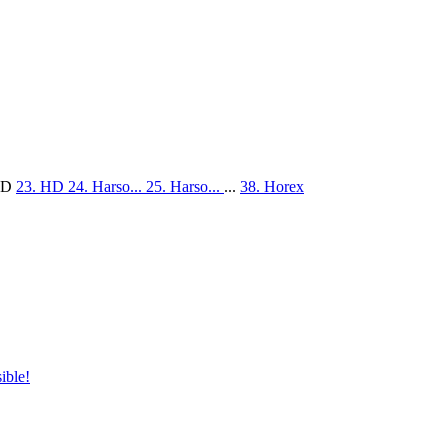
HD
23. HD
24. Harso...
25. Harso...
...
38. Horex