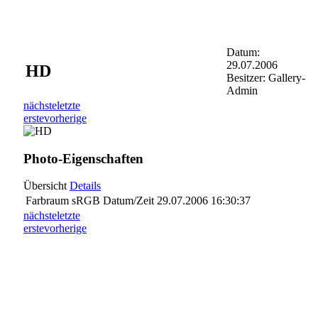
Datum:
29.07.2006
HD
Besitzer: Gallery-
Admin
nächste
letzte
erste
vorherige
Photo-Eigenschaften
Übersicht
Details
Farbraum
sRGB
Datum/Zeit
29.07.2006 16:30:37
nächste
letzte
erste
vorherige