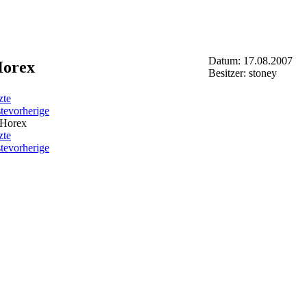
Datum: 17.08.2007
orex
Besitzer: stoney
zte
ste
vorherige
zte
ste
vorherige