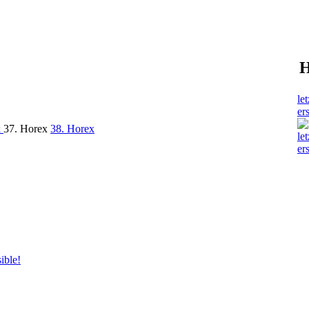
H
let
er
x
37. Horex
38. Horex
let
er