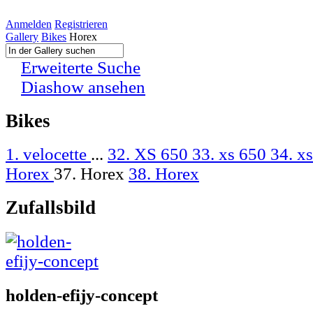
Anmelden
Registrieren
Gallery
Bikes
Horex
Erweiterte Suche
Diashow ansehen
Bikes
1. velocette
...
32. XS 650
33. xs 650
34. x
Horex
37. Horex
38. Horex
Zufallsbild
holden-efijy-concept