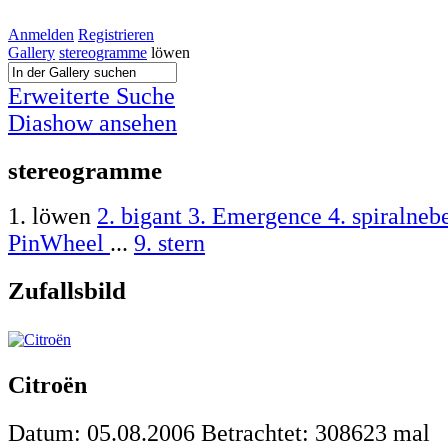
Anmelden
Registrieren
Gallery
stereogramme
löwen
Erweiterte Suche
Diashow ansehen
stereogramme
1. löwen
2. bigant
3. Emergence
4. spiralneb
PinWheel
...
9. stern
Zufallsbild
Citroën
Datum: 05.08.2006
Betrachtet: 308623 mal